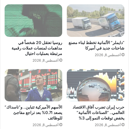
ت
ي
ز
ب
ل
ا
ا
ت
ل
م
ف
ج
ن
د
“دايملر” الألمانية تخطط لبناء مصنع
روسيا تعتقل 20 شخصاً في
ا
د
شاحنات جديد في أميركا
مداهمات لمنصات عملات رقمية
ن
اً
مرتبطة بعمليات احتيال
أغسطس 8, 2026
و
ف
أغسطس 8, 2026
ا
ي
ئ
ا
ل
ل
س
ف
ع
ت
ي
ر
د
ة
ا
ا
حرب إيران تضرب آفاق الاقتصاد
الأسهم الأميركية تتباين.. و”ناسداك”
ل
ل
العالمي.. “الصناعات الألمانية”
يصعد 0.71% بعد تراجع مفاجئ
غ
أ
يخفض توقعات النمو إلى 3%
للوظائف
ن
خ
أغسطس 8, 2026
أغسطس 8, 2026
ا