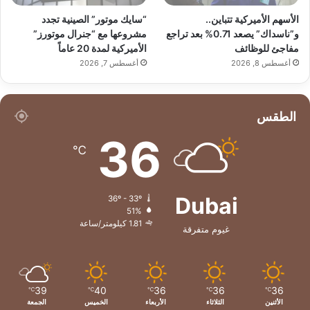
الأسهم الأميركية تتباين..
“سايك موتور” الصينية تجدد
و”ناسداك” يصعد 0.71% بعد تراجع
مشروعها مع “جنرال موتورز”
مفاجئ للوظائف
الأميركية لمدة 20 عاماً
أغسطس 8, 2026
أغسطس 7, 2026
الطقس
36
℃
Dubai
36º - 33º
51%
1.81 كيلومتر/ساعة
غيوم متفرقة
39
40
36
36
36
℃
℃
℃
℃
℃
الأثنين
الثلاثاء
الأربعاء
الخميس
الجمعة