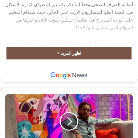
أنظمة الصرف الصحي وفقاً لما ذكره المدير التنفيذي لإدارة الإسكان
في اللجنة العليا للمشاريع و الإرث عمر الجابر، حيث سيقام المخيم
على أبواب الصحراء في شاطئ سيلين جنوب البلاد و غيرها من
المواقع التي سيعلن عنها لاحقاً.
و تعتبر بطولة كأس العالم قطر 2022 أول مونديال في التاريخ يقام
في دولة عربية، و الأول الذي ستنظم فعالياته في فصل الشتاء عكس
اظهر المزيد
النسخ الماضية التي كانت تقام بين شهري يونيو و يوليو.
غ
ي
ا
ب
ط
و
ي