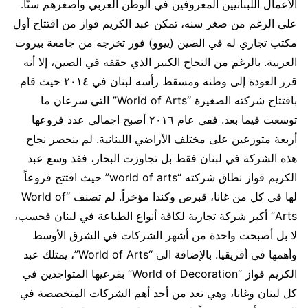
الأعمال اللبنانيين المعروفين في الوطن العربي وأصغرهم سنّا.
على الرغم من صغر سنه، تمكن عبد الكريم فواز من افتتاح أول
مكتب تجاري له في الصين (ييوو) فور تخرجه من جامعة بيروت
العربية. بالرغم من النجاح الكبير الذي حققه في الصين، إلا أنه
قرر العودة إلى وطنه ومسقط رأسه لبنان في ٢٠١٤ حيث قام
بافتتاح شركته الصغيرة “World of Arts” التي سرعان ما
توسعت فيما بعد. ففي عام ٢٠١٦ أصبح اجمالي عدد فروعها
أربعة متوزعين على مختلف الأراضي اللبنانية. لم ينحصر نجاح
هذه الشركة في لبنان فقط بل تجاوزت البحار، فقد وسع عبد
الكريم فواز نطاق شركته “world of arts” حيث افتتح فروعاً
لها في كل من غانا، قبرص وكندا مؤخراً. لم تصنف “World of
Arts” أكبر شركة تجارية لكافة أنواع الطباعة في لبنان فحسب،
لا بل أصبحت واحدة من أشهر الشركات في الشرق الأوسط
وأهمها في أفريقيا. بالإضافة الى “World of Arts”، يمتلك عبد
الكريم فواز “World of Decoration” بفرعيها المتواجدين في
كل لبنان وغانا، وهي تعد من أحد أهم الشركات المتخصصة في