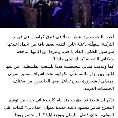
أحيت النجمة رويدا عطية حفلًا في فندق كراتوس في قبرص
التركية استهلّته بأغنية خاين، لتقدم بعدها باقة من اجمل اغنياتها:
شو سهل الحكي، كيفك يا حب، وغيرها من اغانيها الناجحة
والاغاني الشعبية “بسك تيجي حارتنا”.
كما وقدمت ميدلي فلسطينية هديةً للشعب الفلسطيني من بينها
اغنية وين ع ارامالله، علّي الكوفية، تحت اشراف سمير المولى
وميدلي للشحرورة صباح تفاعل معها الحاضرين من مختلف
الجنسيات العربية.
نذكر ان عطية قد صوّرت منذ أيام كليب غنائي جديد من توقيع
المخرج سامر محمود لاغنية جديدة بعنوان “حدا تاني” كلمات علي
المولى، الحان فضل سليمان وتوزيع ايليا كما وتتحضر رويدا