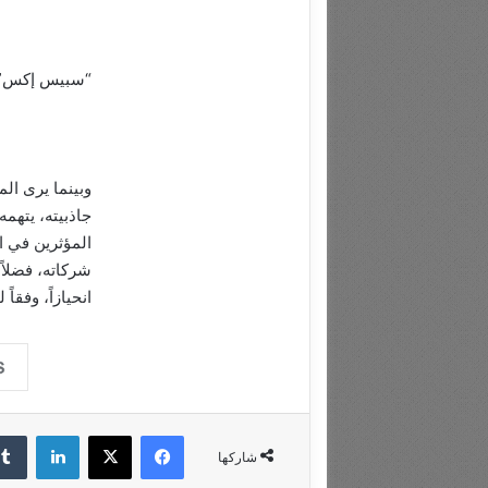
“سبيس إكس” تبدأ ال
وبينما يرى ا
جاذبيته، يتهم
المؤثرين في ا
شركاته، فضلاً
انحيازاً، وفقاً 
فيسبوك
‫X
لينكدإ
شاركها