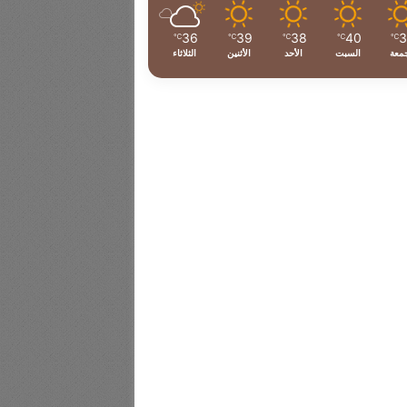
36
39
38
40
℃
℃
℃
℃
℃
جمعة
السبت
الأحد
الأثنين
الثلاثاء