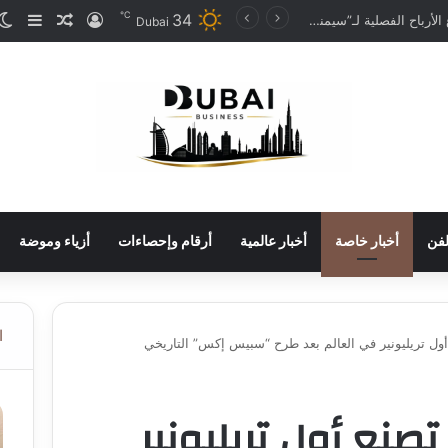
℃
34
تسجيل الدخو
مقال عش
إضاف
ارتفاع الأرباح الفصلية لـ”سيمنس إينرجي” بـ70% لتتجاوز مليار دولار
Dubai
لفن
أخبار خاصة
أخبار عالمية
أرقام وإحصاءات
أزياء وموضة
ا
ول تريليونير في العالم بعد طرح “سبيس إكس” التاريخي
نع أول تريليونير