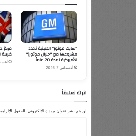
“سايك موتور” الصينية تجدد
مركز د
مشروعها مع “جنرال موتورز”
ضريبة ال
الأميركية لمدة 20 عاماً
أغسطس 7
أغسطس 7, 2026
اترك تعليقاً
لن يتم نشر عنوان بريدك الإلكتروني.
الحقول الإلزامية
ا
ل