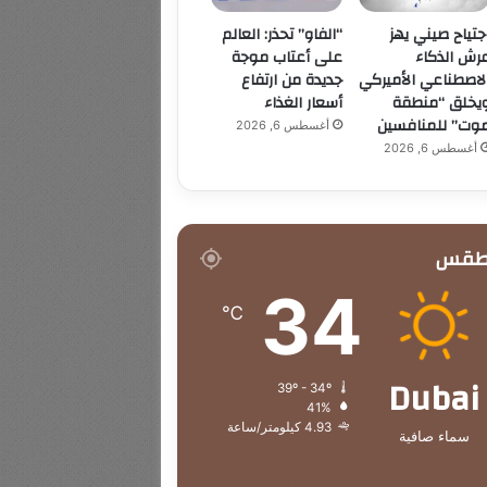
جتياح صيني يهز
“الفاو” تحذر: العالم
رش الذكاء
على أعتاب موجة
لاصطناعي الأميركي
جديدة من ارتفاع
يخلق “منطقة
أسعار الغذاء
وت” للمنافسين
أغسطس 6, 2026
أغسطس 6, 2026
طقس
34
℃
Dubai
39º - 34º
41%
4.93 كيلومتر/ساعة
سماء صافية