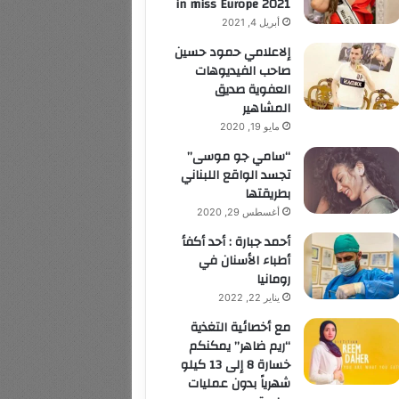
in miss Europe 2021
أبريل 4, 2021
إلاعلامي حمود حسين
صاحب الفيديوهات
العفوية صديق
المشاهير
مايو 19, 2020
“سامي جو موسى”
تجسد الواقع اللبناني
بطريقتها
أغسطس 29, 2020
أحمد جبارة : أحد أكفأ
أطباء الأسنان في
رومانيا
يناير 22, 2022
مع أخصائية التغذية
“ريم ضاهر” يمكنكم
خسارة 8 إلى 13 كيلو
شهرياً بدون عمليات