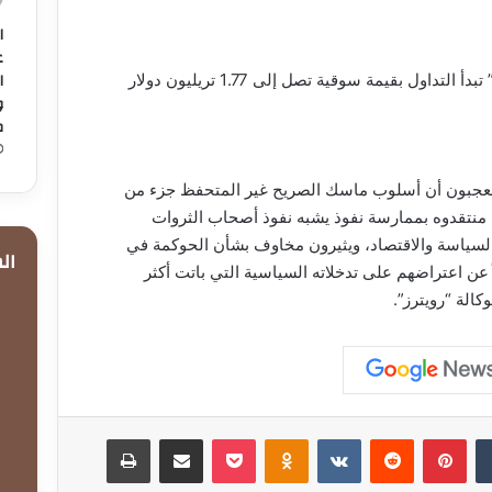
ا
ع
ا
تداول بقيمة سوقية تصل إلى 1.77 تريليون دولار
و
م
لمعجبون أن أسلوب ماسك الصريح غير المتحفظ جزء من
ه منتقدوه بممارسة نفوذ يشبه نفوذ أصحاب الثروات
لسياسة والاقتصاد، ويثيرون مخاوف بشأن الحوكمة في
ال
 عن اعتراضهم على تدخلاته السياسية التي باتت أكثر
لوكالة “رويترز”.
ن
بينتيريست
Odnoklassniki
‫Pocket
مشاركة عبر البريد
طباعة