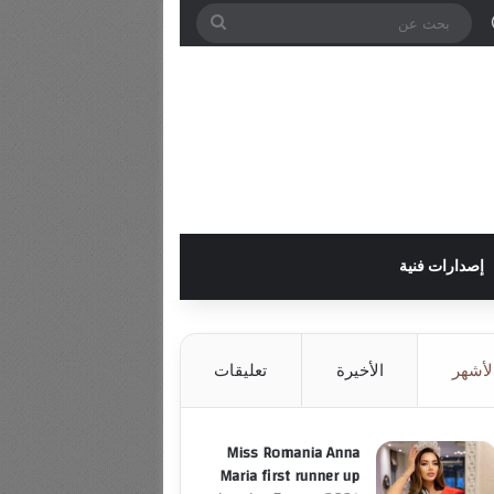
ل
وائي
ة عمود جانبي
الوضع المظلم
بحث
عن
إصدارات فنية
لأشهر
الأخيرة
تعليقات
Miss Romania Anna
Maria first runner up