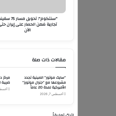
ضمن
الحصار
على
"سنتكوم": تحويل مسار 75 س
إيران
تجارية ضمن الحصار على إيران حتى
حتى
الآن
الآن
مقالات ذات صلة
“سايك موتور” الصينية تجدد
مركز د
مشروعها مع “جنرال موتورز”
ضريبة ال
الأميركية لمدة 20 عاماً
أغسطس 7,
أغسطس 7, 2026
اترك تعليقاً