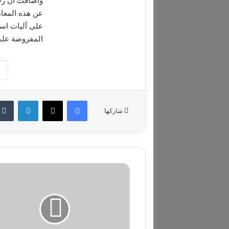
وأضافت أن رجل
عن هذه المعام
على آليات است
المفروضة على
فيسبوك
‫X
لينكدإن
شاركها
"سنتكوم":
تحويل
مسار
75
سفينة
تجارية