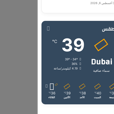
أغسطس 6, 2026
طقس
39
℃
Dubai
39º - 34º
36%
4.19 كيلومتر/ساعة
سماء صافية
36
39
38
40
℃
℃
℃
℃
℃
جمعة
السبت
الأحد
الأثنين
الثلاثاء