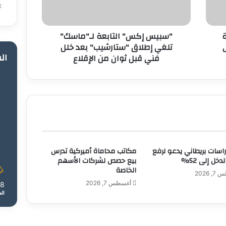
"ستارشيب"
بعد
خلل
فينة
"سبيس إكس" التابعة لـ"ماسك"
فني
تلغي إطلاق "ستارشيب" بعد خلل
قبل
ال
فني قبل ثوان من الإقلاع
ثوان
من
الإقلاع
راسات بريطاني يدعو لرفع
مكاتب محاماة أميركية تدرس
دخل إلى 52%
بيع حصص لشركات الأسهم
الخاصة
 2026
أغسطس 7, 2026
38
ال