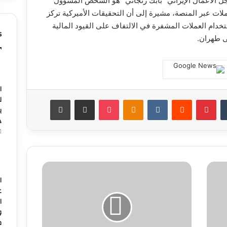
 الأعمال الإيراني “بابك زنجاني” هو الشخص المسؤول
لات عبر المنصة، مشيرة إلى أن التحقيقات الأميركية تركز
خدام العملات المشفرة في الالتفاف على القيود المالية
s
 طهران.
ا
ل
بينتيريست
Odnoklassniki
‫Pocket
مشاركة عبر البريد
طباعة
د
"سبيس
إكس"
ا
التابعة
ع
لـ"ماسك"
ا
تلغي
و
إطلاق
م