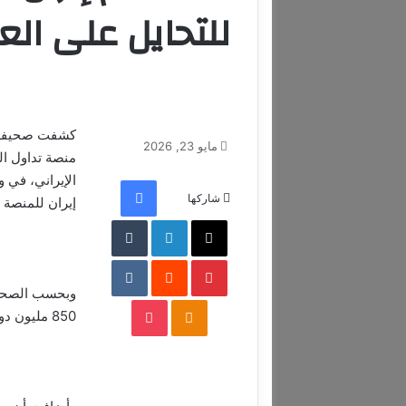
للتحايل على ال
كشفت صحيفة “
مايو 23, 2026
منصة تداول ال
الإيراني، في و
فيسبوك
شاركها
إيران للمنصة 
‫X
لينكدإن
بينتيريست
وبحسب الصحيفة
‫Pocket
Odnoklassniki
850 مليون دولار عبر منصة “بينانس”.