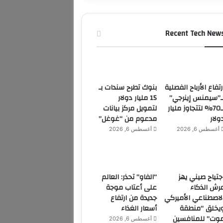
Recent Tech New
رتفاع الأرباح الفصلية
بنوك تطرح سندات بـ
ـ”سيمنس إينرجي”
15 مليار دولار
بـ70% لتتجاوز مليار
لتمويل مركز بيانات
ولار
مدعوم من “غوغل”
أغسطس 6, 2026
أغسطس 6, 2026
جتياح صيني يهز
“الفاو” تحذر: العالم
رش الذكاء
على أعتاب موجة
لاصطناعي الأميركي
جديدة من ارتفاع
يخلق “منطقة
أسعار الغذاء
وت” للمنافسين
أغسطس 6, 2026