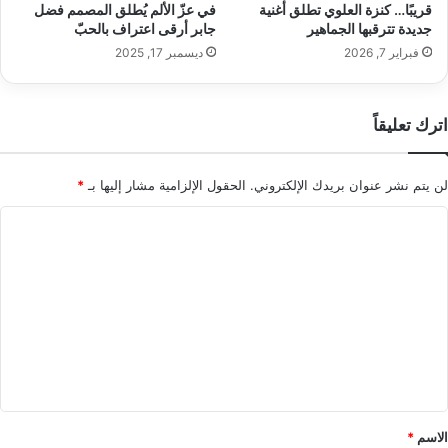
و
ل
قريبًا… كنزة العلوي تطلق أغنية
في عزّ الألم يُطلق المصمم فضل
ق
ف
جديدة تترقبها الجماهير
جابر أرقى اعتراف بالحبّ
ي
ت
فبراير 7, 2026
ديسمبر 17, 2025
ف
ا
ل
أ
اترك تعليقاً
ن
ظ
ا
لن يتم نشر عنوان بريدك الإلكتروني.
الحقول الإلزامية مشار إليها بـ
*
ر
ب
ا
أ
ل
س
ل
ت
و
ع
ب
ه
ل
ا
ي
ل
ق
ع
ص
*
الاسم
*
ر