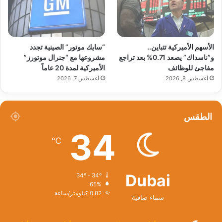
الأسهم الأميركية تتباين..
“سايك موتور” الصينية تجدد
و”ناسداك” يصعد 0.71% بعد تراجع
مشروعها مع “جنرال موتورز”
مفاجئ للوظائف
الأميركية لمدة 20 عاماً
أغسطس 8, 2026
أغسطس 7, 2026
الطقس
34
℃
Dubai
34º - 34º
65%
0.82 كيلومتر/ساعة
سماء صافية