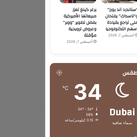
ستاندرد آند بورز”
برغر كينغ تعزز
”ناسداك” يفتحان
مبيعاتها الأميركية
لى تراجع بقيادة
بفضل تطوير “ووبر”
سهم التكنولوجيا
وعروض ترويجية
مؤقتة
أغسطس 7, 2026
أغسطس 7, 2026
طقس
34
℃
Dubai
34º - 34º
58%
3.15 كيلومتر/ساعة
سماء صافية