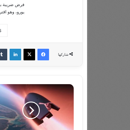
يورو، وهو اقترا
فيسبوك
‫X
لينكدإ
شاركها
في
60
دقيقة
فقط..
مركبة
فضائية
تعد
بتسليم