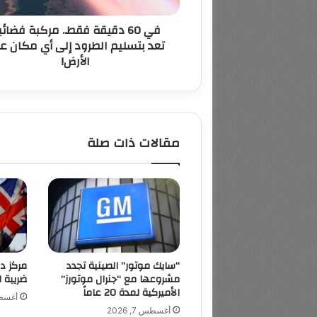
الطرود
في 60 دقيقة فقط.. مركبة فضائ
إلى
تعد بتسليم الطرود إلى أي مكان ع
أي
الأرض!
مكان
على
الأرض!
مقالات ذات صلة
“سايك موتور” الصينية تجدد
مركز د
مشروعها مع “جنرال موتورز”
ضريبة ال
الأميركية لمدة 20 عاماً
أغسطس 7
أغسطس 7, 2026