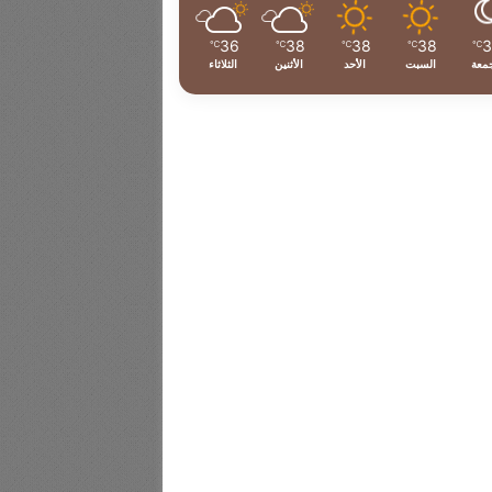
36
38
38
38
℃
℃
℃
℃
℃
جمعة
السبت
الأحد
الأثنين
الثلاثاء