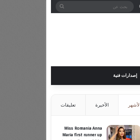
ل
وائي
ة عمود جانبي
الوضع المظلم
بحث
عن
إصدارات فنية
لأشهر
الأخيرة
تعليقات
Miss Romania Anna
Maria first runner up