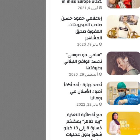
in miss Europe 2021
أبريل 4, 2021
إلاعلامي حمود حسين
صاحب الفيديوهات
العفوية صديق
المشاهير
مايو 19, 2020
“سامي جو موسى”
تجسد الواقع اللبناني
بطريقتها
أغسطس 29, 2020
أحمد جبارة : أحد أكفأ
أطباء الأسنان في
رومانيا
يناير 22, 2022
مع أخصائية التغذية
“ريم ضاهر” يمكنكم
خسارة 8 إلى 13 كيلو
شهرياً بدون عمليات