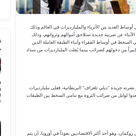
وساط العديد من الأثرياء والمليارديرات في العالم وذلك
 الأنباء عن ضريبة جديدة ستلاحق أموالهم وثرواتهم، وذلك
s
ي السخط في أوساط الفقراء وأبناء الطبقة العاملة الذين
بيراً من دخولهم كضرائب بينما يُفلت المليارديرات من سداد
م
شرته جريدة “ديلي تلغراف” البريطانية، فعلى مليارديرات
ي
ا
عدوا لوابل من ضرائب الثروة مع تنامي السخط بين الطبقات
 زوكمان، وهو أحد أكثر الاقتصاديين نفوذاً في أوروبا، أن يتم