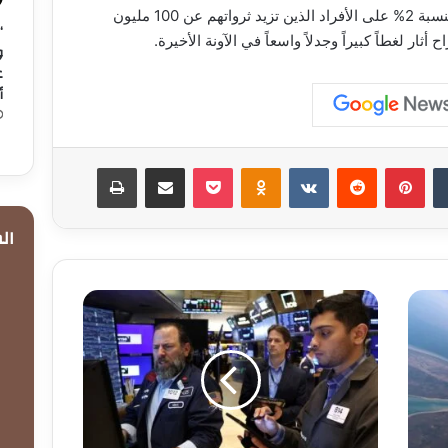
فرض ضريبة بنسبة 2% على الأفراد الذين تزيد ثرواتهم عن 100 مليون
“
ح أثار لغطاً كبيراً وجدلاً واسعاً في الآونة الأخيرة.
و
ع
أ
ن
بينتيريست
Odnoklassniki
‫Pocket
مشاركة عبر البريد
طباعة
ال
"وول
ستريت"
تفتح
على
ارتفاع
بدعم
الذكاء
الاصطناعي