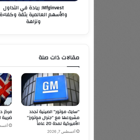
ونزاهة
Mfginvest: ريادة في التداول
والأسهم العالمية بثقة وكفاءة
ونزاهة
مقالات ذات صلة
“سايك موتور” الصينية تجدد
مركز د
مشروعها مع “جنرال موتورز”
ضريبة ال
الأميركية لمدة 20 عاماً
أغسطس 7
أغسطس 7, 2026