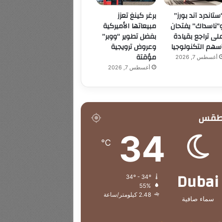
ستاندرد آند بورز”
برغر كينغ تعزز
”ناسداك” يفتحان
مبيعاتها الأميركية
لى تراجع بقيادة
بفضل تطوير “ووبر”
سهم التكنولوجيا
وعروض ترويجية
مؤقتة
أغسطس 7, 2026
أغسطس 7, 2026
طقس
34
℃
Dubai
34º - 34º
55%
2.48 كيلومتر/ساعة
سماء صافية