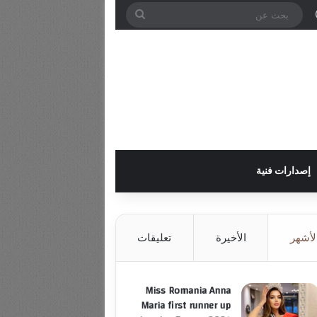
ل
وائي
ة عمود جانبي
الوضع المظلم
بحث
عن
إصدارات فنية
لأشهر
الأخيرة
تعليقات
Miss Romania Anna
Maria first runner up