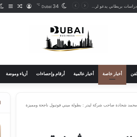
℃
34
تسجيل الدخو
مقال عش
إضاف
مركز دراسات بريطاني يدعو لرفع ضريبة الدخل إلى 52%
Dubai
لفن
أخبار خاصة
أخبار عالمية
أرقام وإحصاءات
أزياء وموضة
ا
 محمد شحادة صاحب شركة ليدر : بطولة ميني فوتبول ناجحة ومميزة