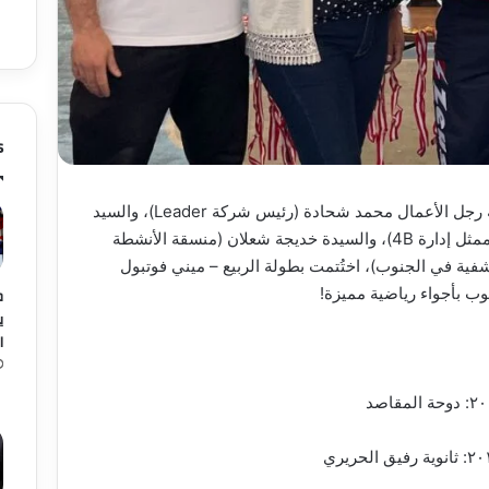
s
بحضور ورعاية رجل الأعمال محمد شحادة (رئيس شركة Leader)، والسيد
عمر حجازي (ممثل إدارة 4B)، والسيدة خديجة شعلان (منسقة الأنشطة
شفية في الجنوب)، اختُتمت بطولة الربيع – ميني فوتبول
ب بأجواء رياضية مميزة!
م
ي
ا