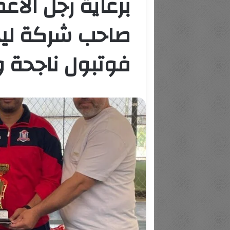
برعاية رجل الا
صاحب شركة ليدر
فوتبول ناجحة 