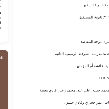
“
و
ع
أ
زة: دوحة المقاصد
دة: مدرسة الصرفند الرسمية الثانية
ال
ية: عائشة أم المؤمنين
LC
محمد حنينه، علي عيد، محمد زعتر، فادي مغنية
يات: عمر حجازي وفادي حسون