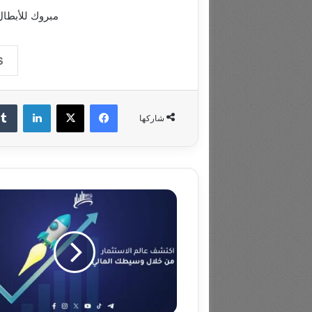
مبروك للأبطال
فيسبوك
‫X
لينكدإ
شاركها
Mfginvest:
ريادة
في
التداول
والأسهم
العالمية
بثقة
وكفاءة