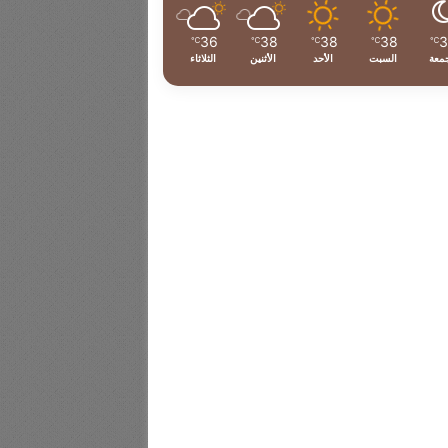
36
38
38
38
℃
℃
℃
℃
℃
جمعة
السبت
الأحد
الأثنين
الثلاثاء