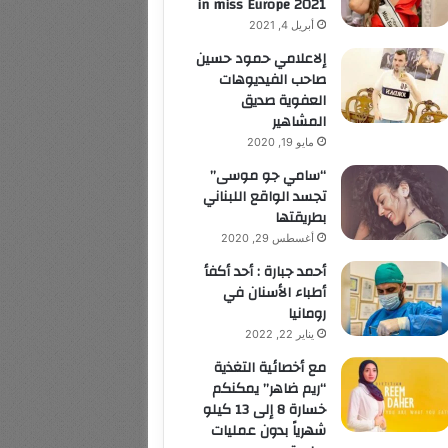
in miss Europe 2021
أبريل 4, 2021
إلاعلامي حمود حسين
صاحب الفيديوهات
العفوية صديق
المشاهير
مايو 19, 2020
“سامي جو موسى”
تجسد الواقع اللبناني
بطريقتها
أغسطس 29, 2020
أحمد جبارة : أحد أكفأ
أطباء الأسنان في
رومانيا
يناير 22, 2022
مع أخصائية التغذية
“ريم ضاهر” يمكنكم
خسارة 8 إلى 13 كيلو
شهرياً بدون عمليات